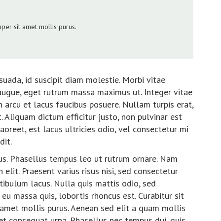
per sit amet mollis purus.
uada, id suscipit diam molestie. Morbi vitae
 augue, eget rutrum massa maximus ut. Integer vitae
n arcu et lacus faucibus posuere. Nullam turpis erat,
. Aliquam dictum efficitur justo, non pulvinar est
aoreet, est lacus ultricies odio, vel consectetur mi
dit.
us. Phasellus tempus leo ut rutrum ornare. Nam
elit. Praesent varius risus nisi, sed consectetur
tibulum lacus. Nulla quis mattis odio, sed
 eu massa quis, lobortis rhoncus est. Curabitur sit
amet mollis purus. Aenean sed elit a quam mollis
get consequat urna. Phasellus nec tempus dui, quis