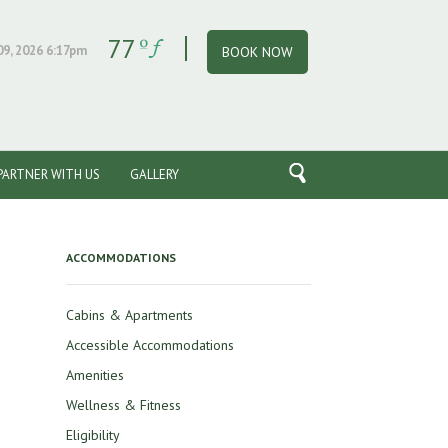
77
09, 2026 6:17pm
BOOK NOW
PARTNER WITH US
GALLERY
ACCOMMODATIONS
Cabins & Apartments
Accessible Accommodations
Amenities
Wellness & Fitness
Eligibility