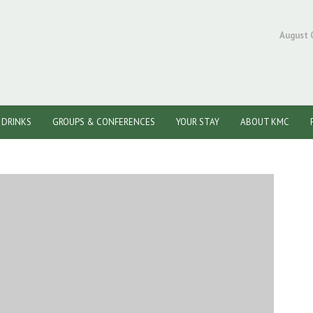
August 
/ DRINKS
GROUPS & CONFERENCES
YOUR STAY
ABOUT KMC