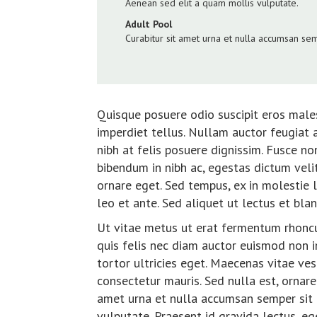
Aenean sed elit a quam mollis vulputate.
Adult Pool
Curabitur sit amet urna et nulla accumsan sem
Quisque posuere odio suscipit eros males
imperdiet tellus. Nullam auctor feugiat
nibh at felis posuere dignissim. Fusce no
bibendum in nibh ac, egestas dictum velit
ornare eget. Sed tempus, ex in molestie l
leo et ante. Sed aliquet ut lectus et blan
Ut vitae metus ut erat fermentum rhonc
quis felis nec diam auctor euismod non in 
tortor ultricies eget. Maecenas vitae ves
consectetur mauris. Sed nulla est, ornare
amet urna et nulla accumsan semper sit 
vulputate. Praesent id gravida lectus, e